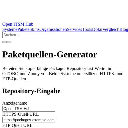
Open ITSM Hub
Systeme
Pakete
Skins
Organisationen
Services
Tools
Doku
Vergleich
Blo
Paketquellen-Generator
Bereiten Sie kopierfähige Package::RepositoryList-Werte für
OTOBO und Znuny vor. Beide Systeme unterstützen HTTPS- und
FTP-Quellen.
Repository-Eingabe
Anzeigename
HTTPS-Quell-URL
FTP-Quell-URL