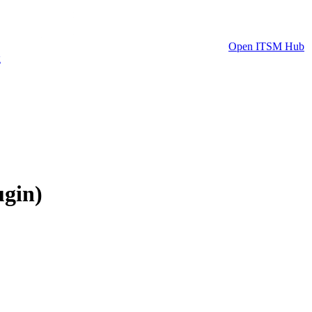
Open ITSM Hub
g
gin)