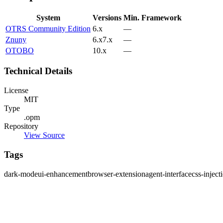
System
Versions
Min. Framework
OTRS Community Edition
6.x
—
Znuny
6.x
7.x
—
OTOBO
10.x
—
Technical Details
License
MIT
Type
.opm
Repository
View Source
Tags
dark-mode
ui-enhancement
browser-extension
agent-interface
css-inject