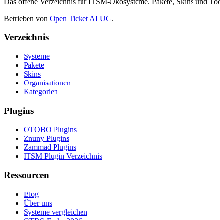
Das offene Verzeichnis für ITSM-Ökosysteme. Pakete, Skins und 
Betrieben von
Open Ticket AI UG
.
Verzeichnis
Systeme
Pakete
Skins
Organisationen
Kategorien
Plugins
OTOBO Plugins
Znuny Plugins
Zammad Plugins
ITSM Plugin Verzeichnis
Ressourcen
Blog
Über uns
Systeme vergleichen