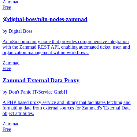
Zammad
Free
@digital-boss/n8n-nodes-zammad
by Digital Boss
An n8n community node that provides comprehensive integration
with the Zammad REST API, enabling automated ticket, user, and
organization management within workflows.
Zammad
Free
Zammad External Data Proxy
by Don't Panic IT-Service GmbH
A PHP-based proxy service and library that facilitates fetching and
formatting data from external sources for Zammad's 'External Data'
object attributes.
Zammad
Free