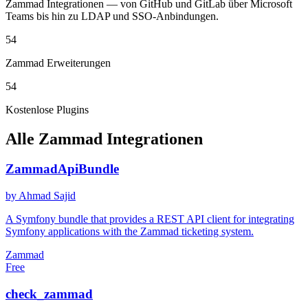
Zammad Integrationen — von GitHub und GitLab über Microsoft
Teams bis hin zu LDAP und SSO-Anbindungen.
54
Zammad Erweiterungen
54
Kostenlose Plugins
Alle Zammad Integrationen
ZammadApiBundle
by Ahmad Sajid
A Symfony bundle that provides a REST API client for integrating
Symfony applications with the Zammad ticketing system.
Zammad
Free
check_zammad